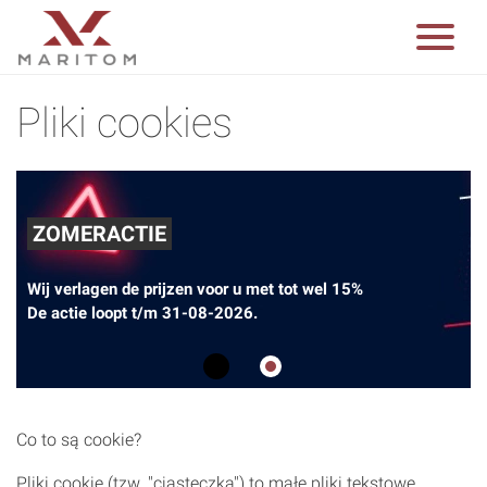
Pliki cookies
PREMIUM GA
zen voor u met tot wel 15%
* Modern design * So
31-08-2026.
* Hoge kwaliteit en 
0
1
Co to są cookie?
Pliki cookie (tzw. "ciasteczka") to małe pliki tekstowe