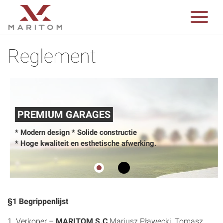
Reglement
PREMIUM GARAGES
* Modern design * Solide constructie
* Hoge kwaliteit en esthetische afwerking.
0
1
§1 Begrippenlijst
1. Verkoper –
MARITOM S.C
Mariusz Pławecki, Tomasz