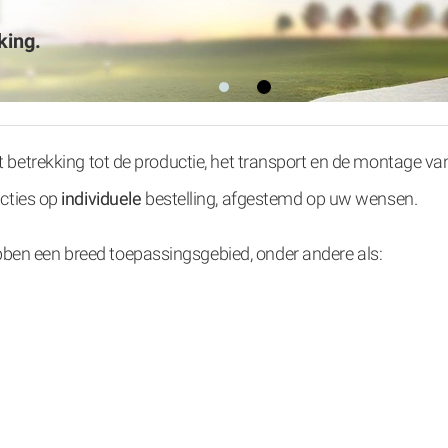
king.
0
1
t betrekking tot de productie, het transport en de montage v
ucties op
individuele
bestelling, afgestemd op uw wensen.
en een breed toepassingsgebied, onder andere als: