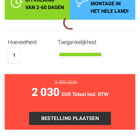
MONTAGE IN
VAN 2-60 DAGEN
HET HELE LAND!
Hoeveelheid
Toegankelijkheid
2 390 EUR
2 030
EUR Totaal incl. BTW