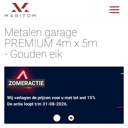
Metalen garage
PREMIUM 4m x 5m
- Gouden eik
ZOMERACTIE
Wij verlagen de prijzen voor u met tot wel 15%
De actie loopt t/m 31-08-2026.
1
2