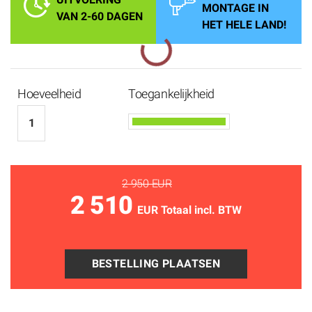
MONTAGE IN
VAN 2-60 DAGEN
HET HELE LAND!
Hoeveelheid
Toegankelijkheid
2 950 EUR
2 510
EUR Totaal incl. BTW