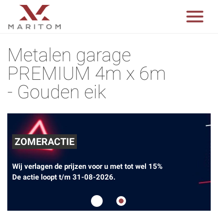
Metalen garage
PREMIUM 4m x 6m
- Gouden eik
ZOMERACTIE
Wij verlagen de prijzen voor u met tot wel 15%
De actie loopt t/m 31-08-2026.
1
2