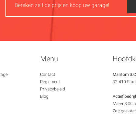
Bereken zelf de prijs en koop uw garage!
Menu
Hoofdk
rage
Contact
Maritom S.C
Reglement
32-410 Stad
Privacybeleid
Blog
Actief bedrij
Ma-vr 8:00 
Zat: geslote