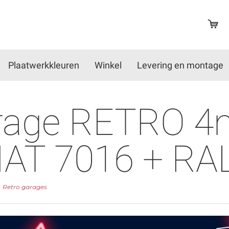
Plaatwerkkleuren
Winkel
Levering en montage
arage RETRO 4
 MAT 7016 + RA
Retro garages