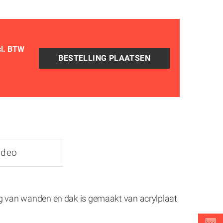
cl. BTW
ideo
g van wanden en dak is gemaakt van acrylplaat