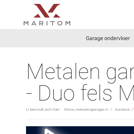
Garage ondervloer
Metalen g
- Duo fels
U bevindt zich hier:
Www.metalengarage.nl
Aanbod