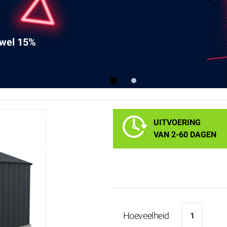
 wel 15%
1
2
UITVOERING
VAN 2-60 DAGEN
Hoeveelheid