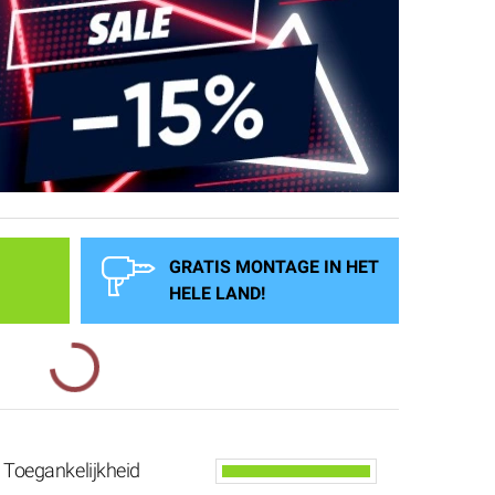
PRE
* Moder
* Hoge 
GRATIS MONTAGE IN HET
HELE LAND!
Toegankelijkheid