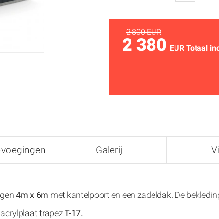
2 800 EUR
2 380
EUR Totaal in
evoegingen
Galerij
V
ngen
4m x 6m
met kantelpoort en een zadeldak. De bekledin
 acrylplaat trapez
T-17.