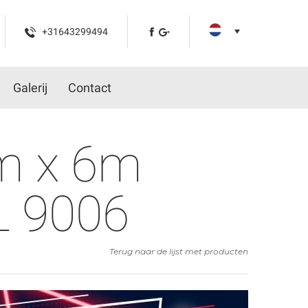
+31643299494
Galerij
Contact
m x 6m
L 9006
Terug naar de lijst met producten