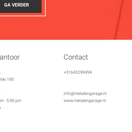
GA VERDER
antoor
Contact
.
+31643299494
niki 190
f
info@metalengarage.nl
am - 5:00 pm
www.metalengarage.nl
n