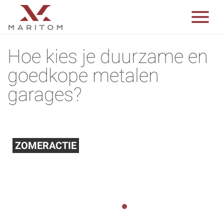
Hoe kies je duurzame en
goedkope metalen
garages?
ZOMERACTIE
Wij verlagen de prijzen voor u met tot wel 15%
De actie loopt t/m 31-08-2026.
1
2