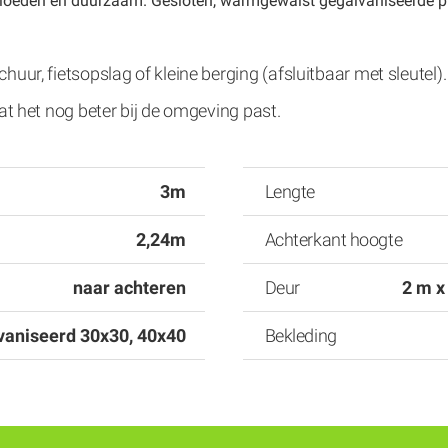
loeden en duurzaam. Gesloten, warmgewalst gegalvaniseerde profi
chuur, fietsopslag of kleine berging (afsluitbaar met sleut
dat het nog beter bij de omgeving past.
3m
Lengte
2,24m
Achterkant hoogte
naar achteren
Deur
2 m x
lvaniseerd 30x30, 40x40
Bekleding