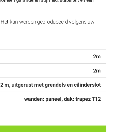
elen garanderen stijfheid, stabiliteit en een
el). Het kan worden geproduceerd volgens uw
2m
2m
 2 m, uitgerust met grendels en cilinderslot
wanden: paneel, dak: trapez T12