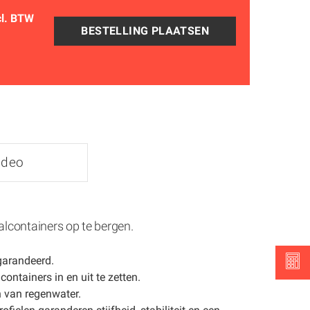
cl. BTW
ideo
lcontainers op te bergen.
garandeerd.
ntainers in en uit te zetten.
n van regenwater.