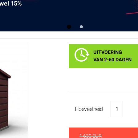
 wel 15%
1
2
UITVOERING
VAN 2-60 DAGEN
Hoeveelheid
1 630 EUR